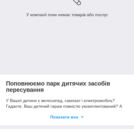
У компанії поки немає товарів або послуг
Поповнюємо парк дитячих засобів
пересування
У Вашої дитини є велосипед, самокат і електромобіль?
Гадаєте, Ваш дитячий гараж повністю укомплектований? А
ось і помиляєтесь – Вам просто необхідна
дитяча машинка
Показати все
каталка толокар
. В конструкції немає педалей, а вона
приводиться в рух за рахунок відштовхування ніжками від
асфальту. Виконана з високоміцного і яскравого пластику, це