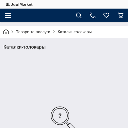
🧵 JuulMarket
Товари та послуги
Каталки-толокары
Каталки-толокары