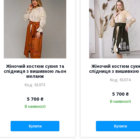
Жіночий костюм сукня та
Жіночий костюм сукн
спідниця з вишивкою льон
спідниця з вишивкою
меланж
61074
61073
5 700 ₴
5 700 ₴
В наявності
В наявності
Купити
Купити