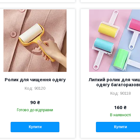
Ролик для чищення одягу
Липкий ролик для чи
одягу багаторазов
90120
90118
90 ₴
160 ₴
Готово до відправки
В наявності
Купити
Купити