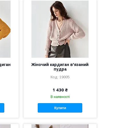
диган
Жіночий кардиган в'язаний
пудра
19005
1 430 ₴
В наявності
Купити