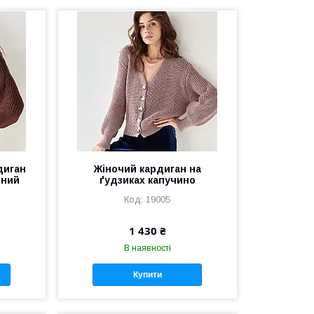
диган
Жіночий кардиган на
дний
ґудзиках капучино
19005
1 430 ₴
В наявності
Купити