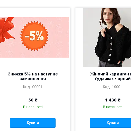
Знижка 5% на наступне
Жіночий кардиган 
замовлення
ґудзиках чорний
00001
19001
50 ₴
1 430 ₴
В наявності
В наявності
Купити
Купити