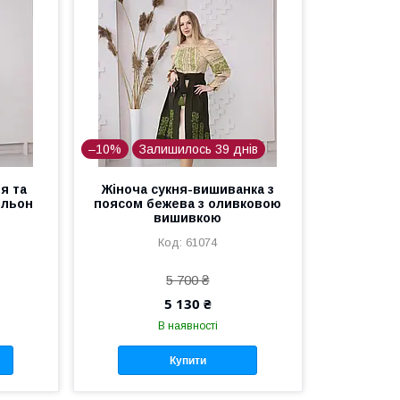
–10%
Залишилось 39 днів
я та
Жіноча сукня-вишиванка з
 льон
поясом бежева з оливковою
вишивкою
61074
5 700 ₴
5 130 ₴
В наявності
Купити