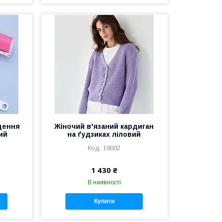
щення
Жіночий в'язаний кардиган
ий
на ґудзиках ліловий
19002
1 430 ₴
В наявності
Купити