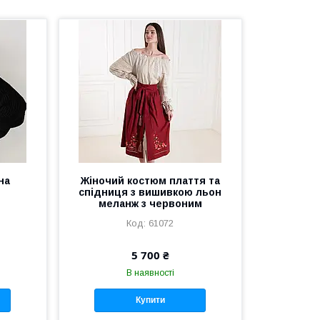
на
Жіночий костюм плаття та
спідниця з вишивкою льон
меланж з червоним
61072
5 700 ₴
В наявності
Купити