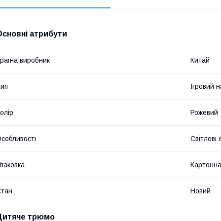
Основні атрибути
раїна виробник
Китай
ип
Ігровий 
олір
Рожевий
собливості
Світлові 
паковка
Картонна
Стан
Новий
Дитяче трюмо