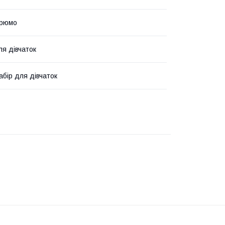
трюмо
я дівчаток
абір для дівчаток