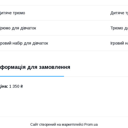
итяче трюмо
Дитяче 
рюмо для дівчаток
Трюмо дл
гровий набір для дівчаток
Ігровий н
нформація для замовлення
іна:
1 350 ₴
Сайт створений на маркетплейсі
Prom.ua