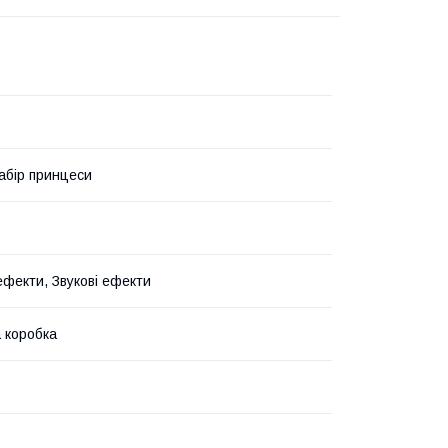
набір принцеси
ефекти, Звукові ефекти
 коробка