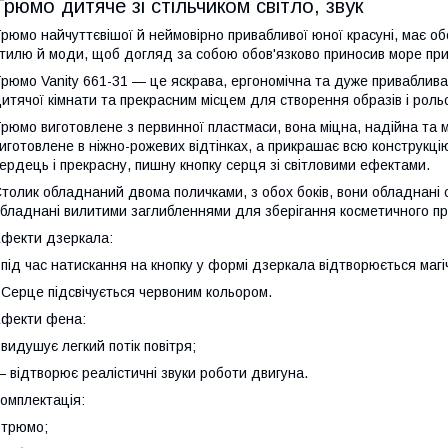
Трюмо дитяче зі стільчиком світло, звук
рюмо найчуттєвішої й неймовірно привабливої юної красуні, має об
тилю й моди, щоб догляд за собою обов'язково приносив море приє
рюмо Vanity 661-31 — це яскрава, ергономічна та дуже приваблива
итячої кімнати та прекрасним місцем для створення образів і рольо
рюмо виготовлене з первинної пластмаси, вона міцна, надійна та м
иготовлене в ніжно-рожевих відтінках, а прикрашає всю конструкцію 
ердець і прекрасну, пишну кнопку серця зі світловими ефектами.
толик обладнаний двома поличками, з обох боків, вони обладнані
бладнані вилитими заглибленнями для зберігання косметичного п
фекти дзеркала:
 під час натискання на кнопку у формі дзеркала відтворюється магі
 Серце підсвічується червоним кольором.
фекти фена:
 видушує легкий потік повітря;
 відтворює реалістичні звуки роботи двигуна.
омплектація:
 трюмо;