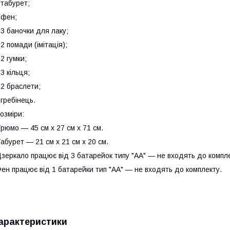
 табурет;
 фен;
 3 баночки для лаку;
 2 помади (імітація);
 2 гумки;
 3 кільця;
 2 браслети;
 гребінець.
озміри:
рюмо — 45 см х 27 см х 71 см.
абурет — 21 см х 21 см х 20 см.
зеркало працює від 3 батарейок типу "АА" — не входять до компле
ен працює від 1 батарейки тип "АА" — не входять до комплекту.
арактеристики