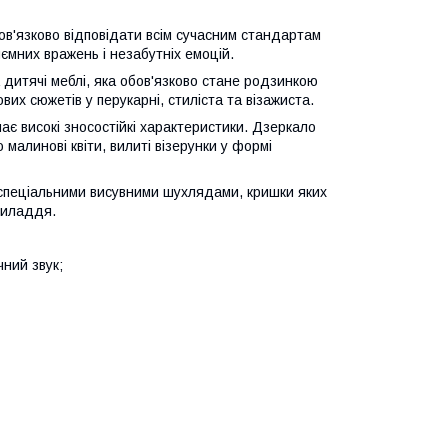
ов'язково відповідати всім сучасним стандартам
мних вражень і незабутніх емоцій.
 дитячі меблі, яка обов'язково стане родзинкою
вих сюжетів у перукарні, стиліста та візажиста.
ає високі зносостійкі характеристики. Дзеркало
малинові квіти, вилиті візерунки у формі
 спеціальними висувними шухлядами, кришки яких
риладдя.
чний звук;