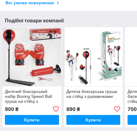
Всі умови повернення
Подібні товари компанії
Дитячий боксерський
Дитяча боксерська груша
Дитя
набір Boxing Speed Ball
на стійці з рукавичками
баск
груша на стійці з
стій
рукавичками та насосом
900
890
700
₴
₴
Купити
Купити