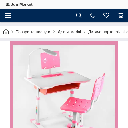
🧵 JuulMarket
Товари та послуги
Дитячі меблі
Дитяча парта стіл зі