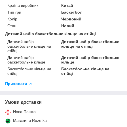
Країна виробник
Китай
Тип гри
Баскетбол
Колір
Червоний
Стан
Новий
Дитячий набір баскетбольне кільце на стійці
Дитячий набір
Дитячий набір баскетбольне
баскетбольне кільце на
кільце на стійці
стійці
Дитячий набір
Дитячий набір баскетбольне
баскетбольне кільце
кільце
Баскетбольне кільце на
Баскетбольне кільце на
стійці
стійці
Приховати
Умови доставки
Нова Пошта
Магазини Rozetka