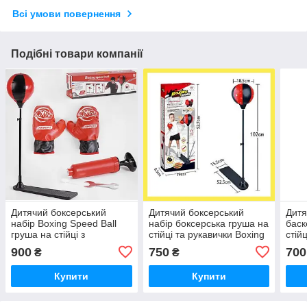
Всі умови повернення
Подібні товари компанії
Дитячий боксерський
Дитячий боксерський
Дитя
набір Boxing Speed Ball
набір боксерська груша на
баск
груша на стійці з
стійці та рукавички Boxing
стій
рукавичками та насосом
King
900
750
700
₴
₴
Купити
Купити