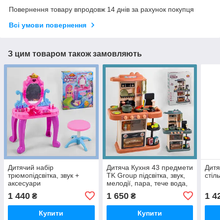
Повернення товару впродовж 14 днів за рахунок покупця
Всі умови повернення
З цим товаром також замовляють
Дитячий набір
Дитяча Кухня 43 предмети
Дитя
трюмопідсвітка, звук +
TK Group підсвітка, звук,
стіл
аксесуари
мелодії, пара, тече вода,
продукти
1 440
1 650
1 4
₴
₴
Купити
Купити