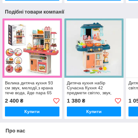
Подібні товари компанії
Велика дитяча кухня 93
Дитяча кухня набір
Дитя
см звук, мелодії,з крана
Сучасна Кухня 42
світл
тече вода, йде пара 65
предмети світло, звук,
предметів
тече вода, холодна пара
2 400
1 380
1 0
₴
₴
Купити
Купити
Про нас