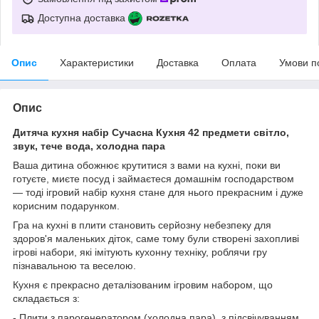
Доступна доставка
Опис
Характеристики
Доставка
Оплата
Умови п
Опис
Дитяча кухня набір Сучасна Кухня 42 предмети світло,
звук, тече вода, холодна пара
Ваша дитина обожнює крутитися з вами на кухні, поки ви
готуєте, миєте посуд і займаєтеся домашнім господарством
— тоді ігровий набір кухня стане для нього прекрасним і дуже
корисним подарунком.
Гра на кухні в плити становить серйозну небезпеку для
здоров'я маленьких діток, саме тому були створені захопливі
ігрові набори, які імітують кухонну техніку, роблячи гру
пізнавальною та веселою.
Кухня є прекрасно деталізованим ігровим набором, що
складається з:
- Плити з парогенератором (холодна пара), з підсвічуванням