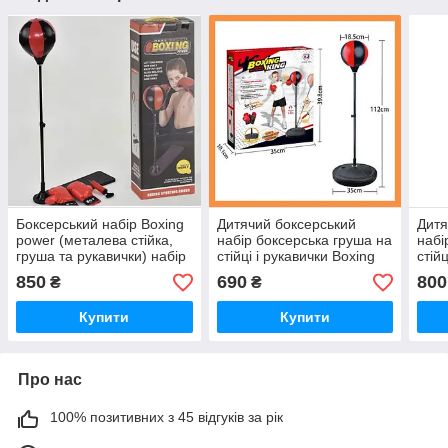
Боксерський набір Boxing
Дитячий боксерський
Дитя
power (металева стійка,
набір боксерська груша на
набі
груша та рукавички) набір
стійці і рукавички Boxing
стій
для бокса
King
King
850
690
800
₴
₴
Купити
Купити
Про нас
100% позитивних з 45 відгуків за рік