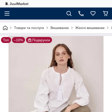
🧵 JuulMarket
Товари та послуги
Вишиванки
Жіночі вишиванки
Топ
–10%
Подарунок