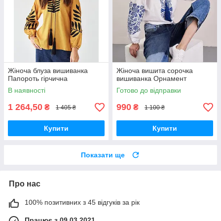
Жіноча блуза вишиванка
Жіноча вишита сорочка
Папороть гірчична
вишиванка Орнамент
В наявності
Готово до відправки
1 264,50
990
₴
₴
1 405 ₴
1 100 ₴
Купити
Купити
Показати ще
Про нас
100% позитивних з 45 відгуків за рік
Працює з 09.03.2021