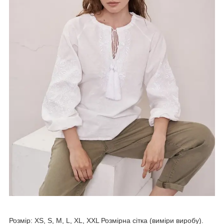
Розмір: XS, S, M, L, XL, XXL Розмірна сітка (виміри виробу).