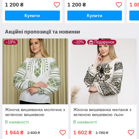
1 200
1 200
1 0
₴
₴
Купити
Купити
Акційні пропозиції та новинки
–19%
–10%
Подарунок
Жіноча вишиванка молочна з
Жіноча вишиванка меланж з
зеленою вишивкою
зеленою вишивкою льон
В наявності
В наявності
1 944
1 602
₴
₴
2 400 ₴
1 780 ₴