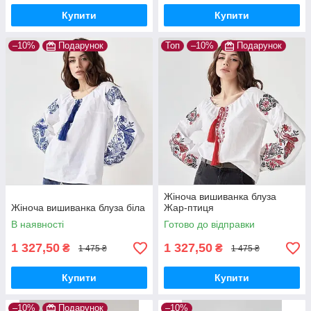
Купити
Купити
–10%
Подарунок
Топ
–10%
Подарунок
Жіноча вишиванка блуза
Жіноча вишиванка блуза біла
Жар-птиця
В наявності
Готово до відправки
1 327,50
1 327,50
₴
₴
1 475 ₴
1 475 ₴
Купити
Купити
–10%
Подарунок
–10%