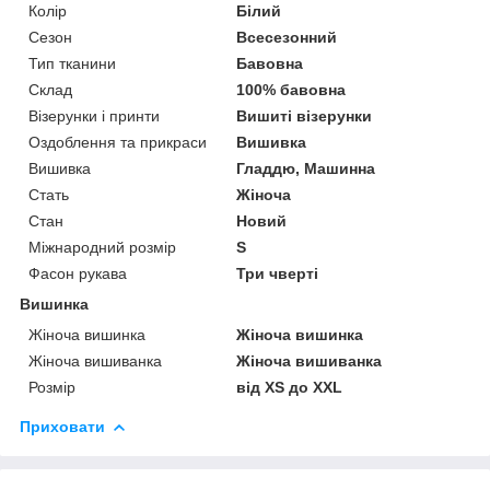
Колір
Білий
Сезон
Всесезонний
Тип тканини
Бавовна
Склад
100% бавовна
Візерунки і принти
Вишиті візерунки
Оздоблення та прикраси
Вишивка
Вишивка
Гладдю, Машинна
Стать
Жіноча
Стан
Новий
Міжнародний розмір
S
Фасон рукава
Три чверті
Вишинка
Жіноча вишинка
Жіноча вишинка
Жіноча вишиванка
Жіноча вишиванка
Розмір
від XS до XXL
Приховати