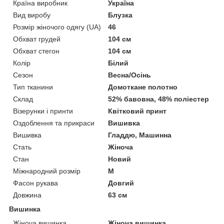
Країна виробник
Україна
Вид виробу
Блузка
Розмір жіночого одягу (UA)
46
Обхват грудей
104 см
Обхват стегон
104 см
Колір
Білий
Сезон
Весна/Осінь
Тип тканини
Домоткане полотно
Склад
52% бавовна, 48% поліестер
Візерунки і принти
Квітковий принт
Оздоблення та прикраси
Вишивка
Вишивка
Гладдю, Машинна
Стать
Жіноча
Стан
Новий
Міжнародний розмір
M
Фасон рукава
Довгий
Довжина
63 см
Вишинка
Жіноча вишинка
Жіноча вишинка