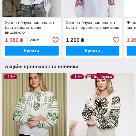
Жіноча блуза вишиванка
Жіноча блуза вишиванка
Жіно
біла з фіолетовою
біла з червоною вишивкою
Квіт
вишивкою
1 080
1 200
1 2
₴
₴
1 200 ₴
Купити
Купити
Акційні пропозиції та новинки
–19%
–10%
Подарунок