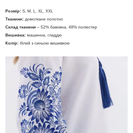
Розмір:
S, M, L, XL, XXL
Тканини:
домоткане полотно
Склад тканини
– 52% бавовна, 48% поліестер
Вишивка:
машинна, гладдю
Колір:
білий з синьою вишивкою