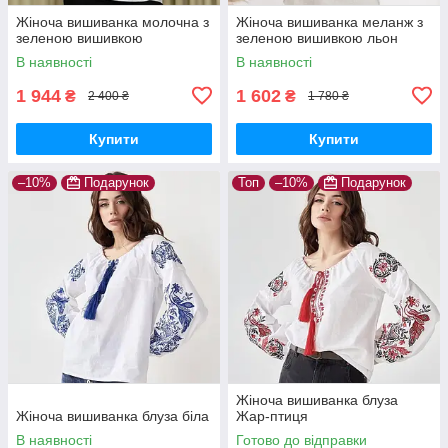
Жіноча вишиванка молочна з
Жіноча вишиванка меланж з
зеленою вишивкою
зеленою вишивкою льон
В наявності
В наявності
1 944
1 602
₴
₴
2 400 ₴
1 780 ₴
Купити
Купити
–10%
Подарунок
Топ
–10%
Подарунок
Жіноча вишиванка блуза
Жіноча вишиванка блуза біла
Жар-птиця
В наявності
Готово до відправки