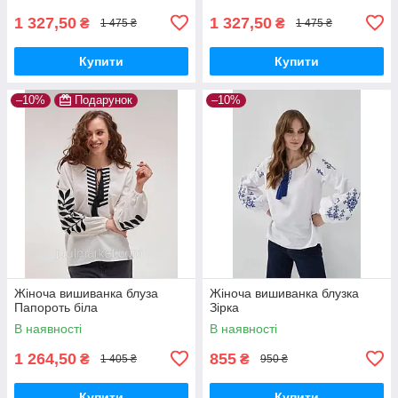
1 327,50
1 327,50
₴
₴
1 475 ₴
1 475 ₴
Купити
Купити
–10%
Подарунок
–10%
Жіноча вишиванка блуза
Жіноча вишиванка блузка
Папороть біла
Зірка
В наявності
В наявності
1 264,50
855
₴
₴
1 405 ₴
950 ₴
Купити
Купити