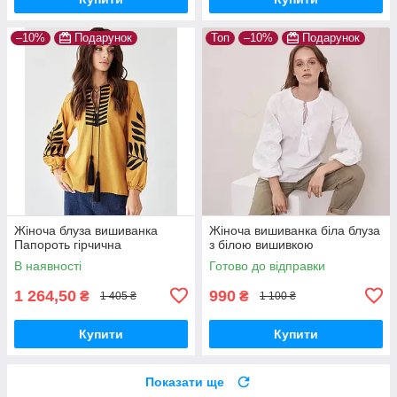
–10%
Подарунок
Топ
–10%
Подарунок
Жіноча блуза вишиванка
Жіноча вишиванка біла блуза
Папороть гірчична
з білою вишивкою
В наявності
Готово до відправки
1 264,50
990
₴
₴
1 405 ₴
1 100 ₴
Купити
Купити
Показати ще