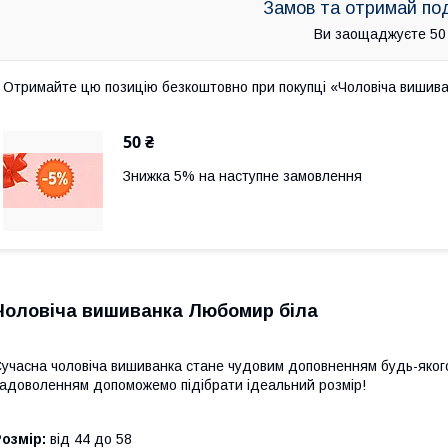
Замов та отримай по
Ви заощаджуєте 50
Отримайте цю позицію безкоштовно при покупці «Чоловіча вишив
50 ₴
Знижка 5% на наступне замовлення
Чоловіча вишиванка Любомир біла
учасна чоловіча вишиванка стане чудовим доповненням будь-якого 
адоволенням допоможемо підібрати ідеальний розмір!
озмір:
від 44 до 58