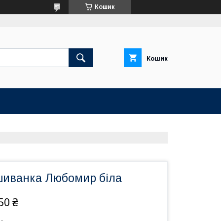
Кошик
Кошик
шиванка Любомир біла
50 ₴