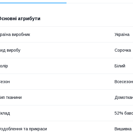
Основні атрибути
раїна виробник
Україна
ид виробу
Сорочка
олір
Білий
Сезон
Всесезо
ип тканини
Домоткан
Склад
52% баво
здоблення та прикраси
Вишивка