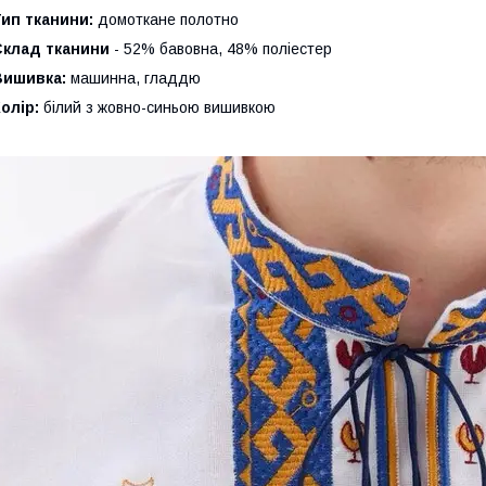
Тип тканини:
домоткане полотно
Склад тканини
- 52% бавовна, 48% поліестер
Вишивка:
машинна, гладдю
олір:
білий з жовно-синьою вишивкою