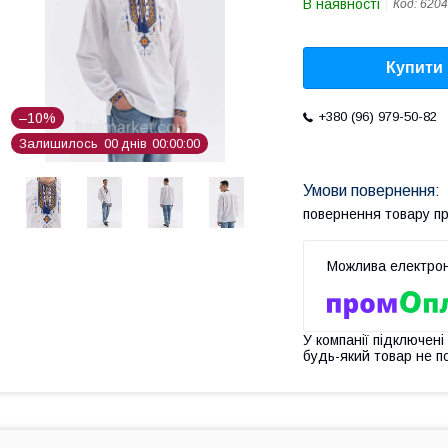
В наявності
Код:
6204
Купити
+380 (96) 979-50-82
–10%
Залишилось
0
0
днів
0
0
0
0
0
0
повернення товару п
У компанії підключені
будь-який товар не п