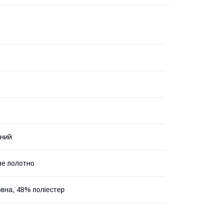
нний
е полотно
вна, 48% поліестер